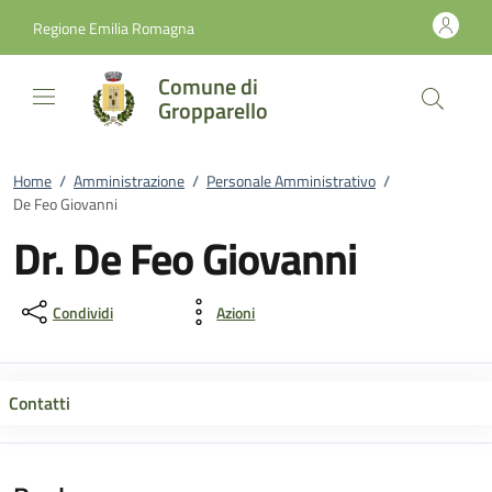
Vai al contenuto
accedi al menu
footer.enter
Regione Emilia Romagna
Comune di
Gropparello
Home
/
Amministrazione
/
Personale Amministrativo
/
De Feo Giovanni
Dr. De Feo Giovanni
Condividi
Azioni
Contatti