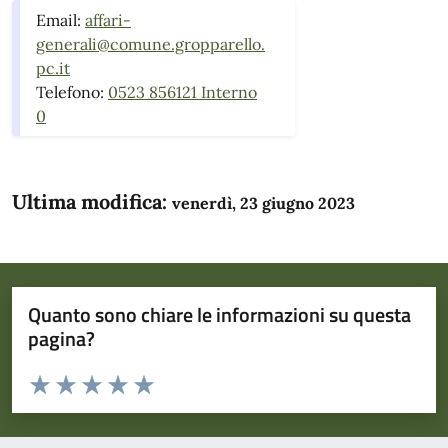
Email:
affari-
generali@comune.gropparello.
pc.it
Telefono:
0523 856121 Interno
0
Ultima modifica:
venerdì, 23 giugno 2023
Quanto sono chiare le informazioni su questa
pagina?
Valuta da 1 a 5 stelle la pagina
Domanda
Valuta 1 stelle su 5
Valuta 2 stelle su 5
Valuta 3 stelle su 5
Valuta 4 stelle su 5
Valuta 5 stelle su 5