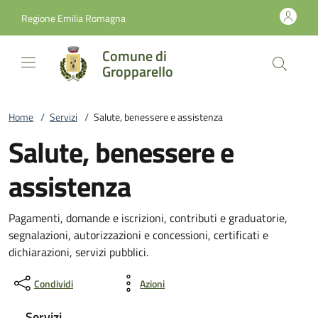
Vai al contenuto
accedi al menu
footer.enter
Regione Emilia Romagna
Comune di
Gropparello
Home
/
Servizi
/
Salute, benessere e assistenza
Salute, benessere e
assistenza
Pagamenti, domande e iscrizioni, contributi e graduatorie,
segnalazioni, autorizzazioni e concessioni, certificati e
dichiarazioni, servizi pubblici.
Condividi
Azioni
Servizi