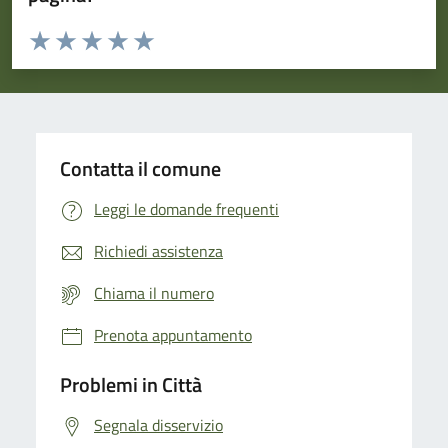
Valuta da 1 a 5 stelle la pagina
Domanda
Valuta 1 stelle su 5
Valuta 2 stelle su 5
Valuta 3 stelle su 5
Valuta 4 stelle su 5
Valuta 5 stelle su 5
Contatta il comune
Leggi le domande frequenti
Richiedi assistenza
Chiama il numero
Prenota appuntamento
Problemi in Città
Segnala disservizio