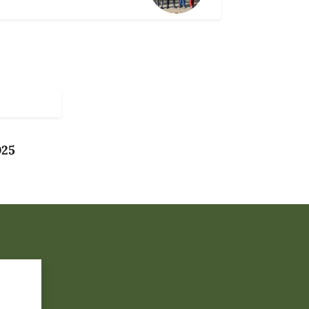
025
?