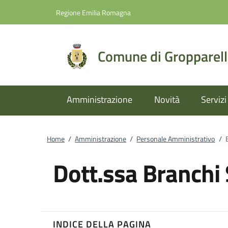
Vai al contenuto
accedi al menu
footer.enter
Regione Emilia Romagna
Comune di Gropparel
Amministrazione
Novità
Servizi
Home
/
Amministrazione
/
Personale Amministrativo
/
Dott.ssa Branchi
INDICE DELLA PAGINA