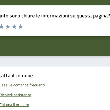
nto sono chiare le informazioni su questa pagina
 da 1 a 5 stelle la pagina
anda
ta 1 stelle su 5
Valuta 2 stelle su 5
Valuta 3 stelle su 5
Valuta 4 stelle su 5
Valuta 5 stelle su 5
tatta il comune
Leggi le domande frequenti
Richiedi assistenza
Chiama il numero