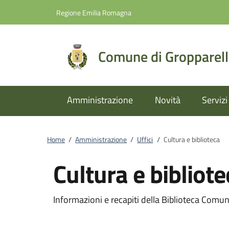
Vai al contenuto
accedi al menu
footer.enter
Regione Emilia Romagna
Comune di Gropparel
Amministrazione
Novità
Servizi
Home
/
Amministrazione
/
Uffici
/
Cultura e biblioteca
Cultura e bibliote
Informazioni e recapiti della Biblioteca Comu