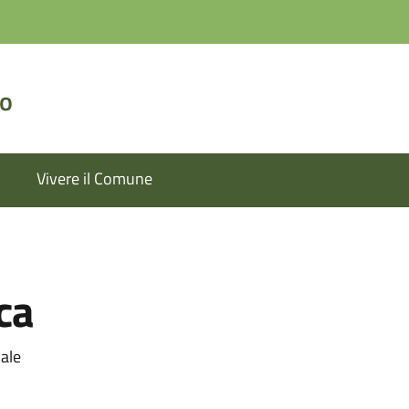
lo
Vivere il Comune
ca
nale