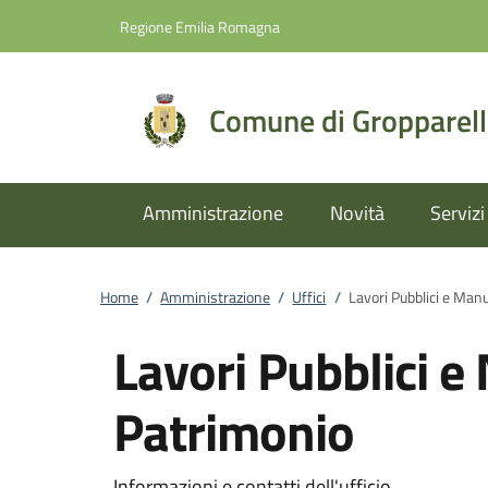
Vai al contenuto
accedi al menu
footer.enter
Regione Emilia Romagna
Comune di Gropparel
Amministrazione
Novità
Servizi
Home
/
Amministrazione
/
Uffici
/
Lavori Pubblici e Man
Lavori Pubblici 
Patrimonio
Informazioni e contatti dell'ufficio