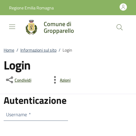
Vai al contenuto
accedi al menu
footer.enter
Regione Emilia Romagna
Comune di
Gropparello
Home
/
Informazioni sul sito
/
Login
Login
Condividi
Azioni
Autenticazione
Username
*