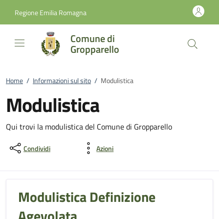
Vai al contenuto
accedi al menu
footer.enter
Regione Emilia Romagna
Comune di
Gropparello
Home
/
Informazioni sul sito
/
Modulistica
Modulistica
Qui trovi la modulistica del Comune di Gropparello
Condividi
Azioni
Modulistica Definizione
Agevolata