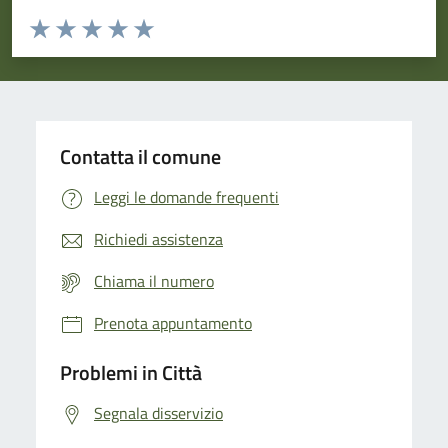
Valuta da 1 a 5 stelle la pagina
Domanda
Valuta 1 stelle su 5
Valuta 2 stelle su 5
Valuta 3 stelle su 5
Valuta 4 stelle su 5
Valuta 5 stelle su 5
Contatta il comune
Leggi le domande frequenti
Richiedi assistenza
Chiama il numero
Prenota appuntamento
Problemi in Città
Segnala disservizio