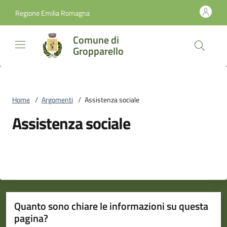
Vai al contenuto
accedi al menu
footer.enter
Regione Emilia Romagna
Comune di
Gropparello
Home
/
Argomenti
/
Assistenza sociale
Assistenza sociale
Quanto sono chiare le informazioni su questa
pagina?