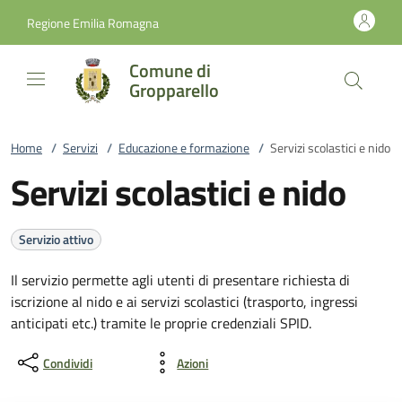
Vai al contenuto
accedi al menu
footer.enter
Regione Emilia Romagna
Comune di
Gropparello
Home
/
Servizi
/
Educazione e formazione
/
Servizi scolastici e nido
Servizi scolastici e nido
Servizio attivo
Il servizio permette agli utenti di presentare richiesta di
iscrizione al nido e ai servizi scolastici (trasporto, ingressi
anticipati etc.) tramite le proprie credenziali SPID.
Condividi
Azioni