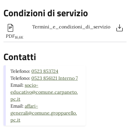
Condizioni di servizio
Termini_e_condizioni_di_servizio
PDF
16,6K
Contatti
Telefono:
0523 853724
Telefono:
0523 856121 Interno 7
Email:
socio-
educativo@comune.carpaneto.
pc.it
Email:
affari-
generali@comune.gropparello.
pc.it