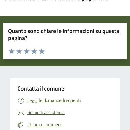
Quanto sono chiare le informazioni su questa
pagina?
Valuta da 1 a 5 stelle la pagina
Domanda
Valuta 1 stelle su 5
Valuta 2 stelle su 5
Valuta 3 stelle su 5
Valuta 4 stelle su 5
Valuta 5 stelle su 5
Contatta il comune
Leggi le domande frequenti
Richiedi assistenza
Chiama il numero