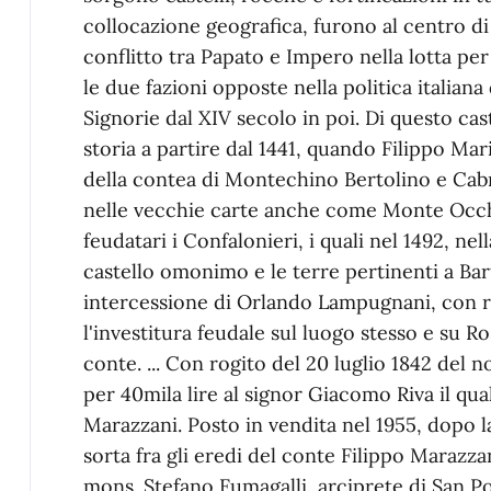
collocazione geografica, furono al centro di
conflitto tra Papato e Impero nella lotta per 
le due fazioni opposte nella politica italiana 
Signorie dal XIV secolo in poi. Di questo cas
storia a partire dal 1441, quando Filippo Mar
della contea di Montechino Bertolino e Cabr
nelle vecchie carte anche come Monte Occhi
feudatari i Confalonieri, i quali nel 1492, ne
castello omonimo e le terre pertinenti a Bart
intercessione di Orlando Lampugnani, con r
l'investitura feudale sul luogo stesso e su Ros
conte. ... Con rogito del 20 luglio 1842 del n
per 40mila lire al signor Giacomo Riva il quale
Marazzani. Posto in vendita nel 1955, dopo l
sorta fra gli eredi del conte Filippo Marazzan
mons. Stefano Fumagalli, arciprete di San Po