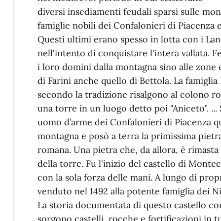
diversi insediamenti feudali sparsi sulle mon
famiglie nobili dei Confalonieri di Piacenza e
Questi ultimi erano spesso in lotta con i Lan
nell'intento di conquistare l'intera vallata. 
i loro domini dalla montagna sino alle zone c
di Farini anche quello di Bettola. La famiglia
secondo la tradizione risalgono al colono 
una torre in un luogo detto poi "Aniceto". ...
uomo d’arme dei Confalonieri di Piacenza que
montagna e posò a terra la primissima pietra
romana. Una pietra che, da allora, è rimasta
della torre. Fu l'inizio del castello di Mon
con la sola forza delle mani. A lungo di propr
venduto nel 1492 alla potente famiglia dei Nic
La storia documentata di questo castello com
sorgono castelli, rocche e fortificazioni in tu