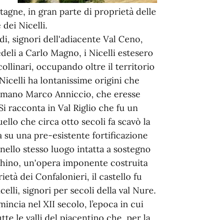
tagne, in gran parte di proprietà delle
 dei Nicelli.
di, signori dell'adiacente Val Ceno,
Fedeli a Carlo Magno, i Nicelli estesero
ollinari, occupando oltre il territorio
 Nicelli ha lontanissime origini che
romano Marco Anniccio, che eresse
 Si racconta in Val Riglio che fu un
llo che circa otto secoli fa scavò la
 su una pre-esistente fortificazione
 nello stesso luogo intatta a sostegno
techino, un'opera imponente costruita
ietà dei Confalonieri, il castello fu
elli, signori per secoli della val Nure.
incia nel XII secolo, l’epoca in cui
tte le valli del piacentino che, per la