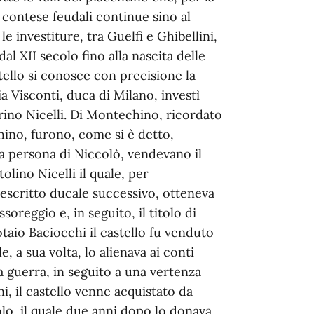
 contese feudali continue sino al
le investiture, tra Guelfi e Ghibellini,
dal XII secolo fino alla nascita delle
tello si conosce con precisione la
ia Visconti, duca di Milano, investì
ino Nicelli. Di Montechino, ricordato
no, furono, come si è detto,
lla persona di Niccolò, vendevano il
olino Nicelli il quale, per
escritto ducale successivo, otteneva
soreggio e, in seguito, il titolo di
otaio Baciocchi il castello fu venduto
, a sua volta, lo alienava ai conti
a guerra, in seguito a una vertenza
i, il castello venne acquistato da
lo, il quale due anni dopo lo donava