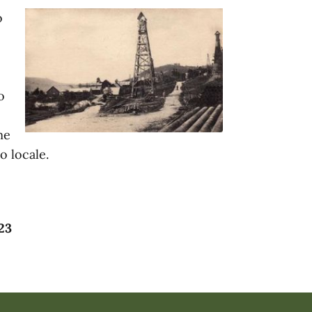
o
o
me
o locale.
23