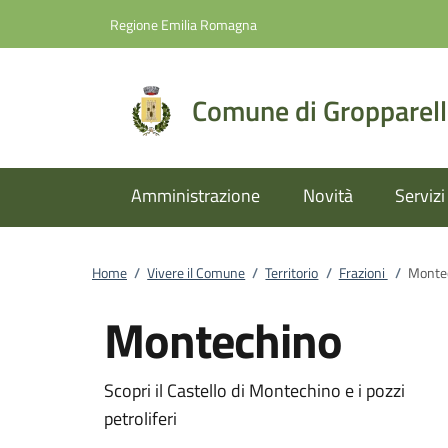
Vai al contenuto
accedi al menu
footer.enter
Regione Emilia Romagna
Comune di Gropparel
Amministrazione
Novità
Servizi
Home
/
Vivere il Comune
/
Territorio
/
Frazioni
/
Monte
Montechino
Scopri il Castello di Montechino e i pozzi
petroliferi