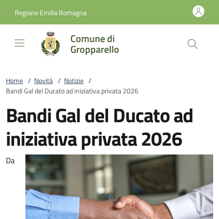
Vai al contenuto
accedi al menu
footer.enter
Regione Emilia Romagna
Comune di
Gropparello
Home
/
Novità
/
Notizie
/
Bandi Gal del Ducato ad iniziativa privata 2026
Bandi Gal del Ducato ad
iniziativa privata 2026
Da