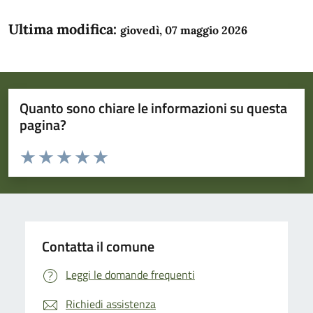
Ultima modifica:
giovedì, 07 maggio 2026
Quanto sono chiare le informazioni su questa
pagina?
Valuta da 1 a 5 stelle la pagina
Domanda
Valuta 1 stelle su 5
Valuta 2 stelle su 5
Valuta 3 stelle su 5
Valuta 4 stelle su 5
Valuta 5 stelle su 5
Contatta il comune
Leggi le domande frequenti
Richiedi assistenza