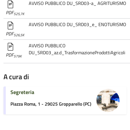
AVVISO PUBBLICO DU_SRD03-a_ AGRITURISMO
PDF
525,7K
AVVISO PUBBLICO DU_SRD03_e_ ENOTURISMO
PDF
526,5K
AVVISO PUBBLICO
DU_SRD03_az.d_TrasformazioneProdottiAgricoli
PDF
579K
A cura di
Segreteria
Piazza Roma, 1 - 29025 Gropparello (PC)