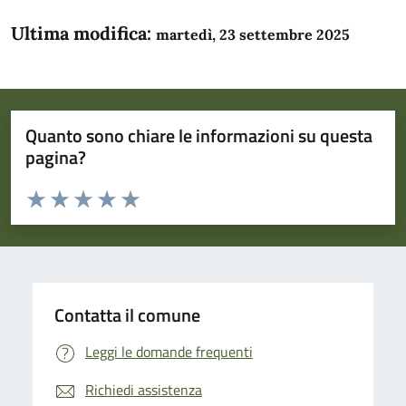
Ultima modifica:
martedì, 23 settembre 2025
Quanto sono chiare le informazioni su questa
pagina?
Valuta da 1 a 5 stelle la pagina
Domanda
Valuta 1 stelle su 5
Valuta 2 stelle su 5
Valuta 3 stelle su 5
Valuta 4 stelle su 5
Valuta 5 stelle su 5
Contatta il comune
Leggi le domande frequenti
Richiedi assistenza