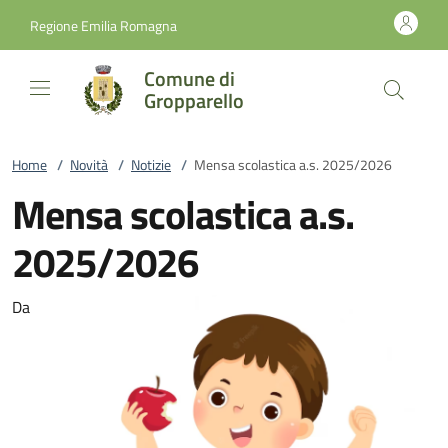
Vai al contenuto
accedi al menu
footer.enter
Regione Emilia Romagna
Comune di
Gropparello
Home
/
Novità
/
Notizie
/
Mensa scolastica a.s. 2025/2026
Mensa scolastica a.s.
2025/2026
Da