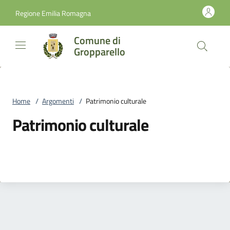
Vai al contenuto
accedi al menu
footer.enter
Regione Emilia Romagna
Comune di
Gropparello
Home
/
Argomenti
/
Patrimonio culturale
Patrimonio culturale