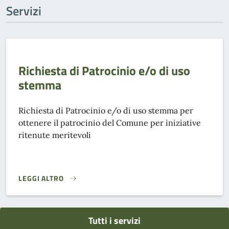
Servizi
Richiesta di Patrocinio e/o di uso
stemma
Richiesta di Patrocinio e/o di uso stemma per
ottenere il patrocinio del Comune per iniziative
ritenute meritevoli
LEGGI ALTRO
RICHIESTA DI PATROCINIO E/O DI USO STEMMA}
Tutti i servizi