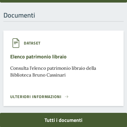
Documenti
DATASET
Elenco patrimonio libraio
Consulta l'elenco patrimonio libraio della
Biblioteca Bruno Cassinari
ULTERIORI INFORMAZIONI
ELENCO PATRIMONIO LIBRAIO}
Tutti i documenti