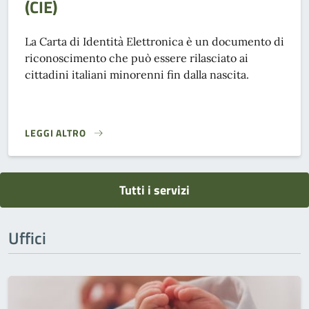
(CIE)
La Carta di Identità Elettronica è un documento di
riconoscimento che può essere rilasciato ai
cittadini italiani minorenni fin dalla nascita.
LEGGI ALTRO
RILASCIO CARTA DI IDENTITÀ ELETTRONICA (CIE)}
Tutti i servizi
Uffici