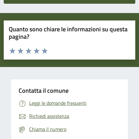
Quanto sono chiare le informazioni su questa
pagina?
Valuta da 1 a 5 stelle la pagina
Domanda
Valuta 1 stelle su 5
Valuta 2 stelle su 5
Valuta 3 stelle su 5
Valuta 4 stelle su 5
Valuta 5 stelle su 5
Contatta il comune
Leggi le domande frequenti
Richiedi assistenza
Chiama il numero