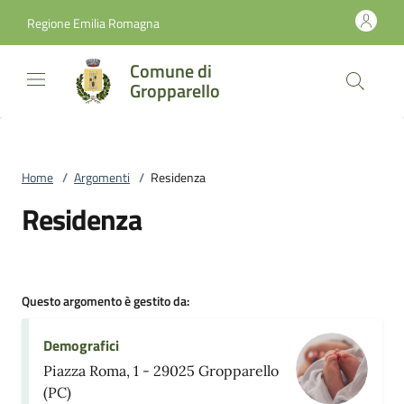
Vai al contenuto
accedi al menu
footer.enter
Regione Emilia Romagna
Comune di
Gropparello
Home
/
Argomenti
/
Residenza
Residenza
Questo argomento è gestito da:
Demografici
Piazza Roma, 1 - 29025 Gropparello
(PC)