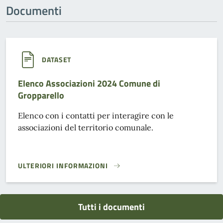
Documenti
DATASET
Elenco Associazioni 2024 Comune di
Gropparello
Elenco con i contatti per interagire con le
associazioni del territorio comunale.
ULTERIORI INFORMAZIONI
ELENCO ASSOCIAZIONI 2024 COMUNE DI GROPPARELLO}
Tutti i documenti