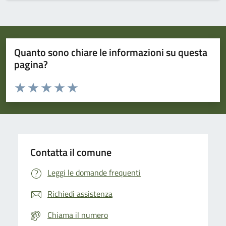
Quanto sono chiare le informazioni su questa
pagina?
Valuta da 1 a 5 stelle la pagina
Domanda
Valuta 1 stelle su 5
Valuta 2 stelle su 5
Valuta 3 stelle su 5
Valuta 4 stelle su 5
Valuta 5 stelle su 5
Contatta il comune
Leggi le domande frequenti
Richiedi assistenza
Chiama il numero