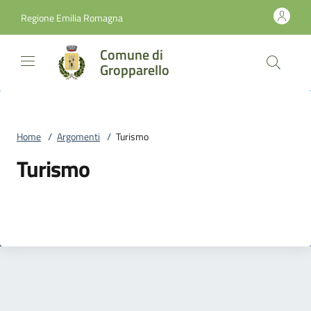
Vai al contenuto
accedi al menu
footer.enter
Regione Emilia Romagna
Comune di
Gropparello
Home
/
Argomenti
/
Turismo
Turismo